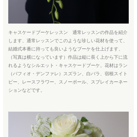
キャスケードブーケレッスン 通常レッスンの作品を紹介
します、通常レッスンでこのような珍しい花材を使って、
結婚式本番に持っても良いようなブーケを仕上げます、
（写真は横になっています）作品は縦に長く上から下に流
れるようなシルエット・キャスケードブーケ。花材はラン
（パフィオ・デンファレ）スズラン、白バラ、宿根スイト
ピー、レースフラワー、スノーボール、スプレイカーネー
ションなどです。