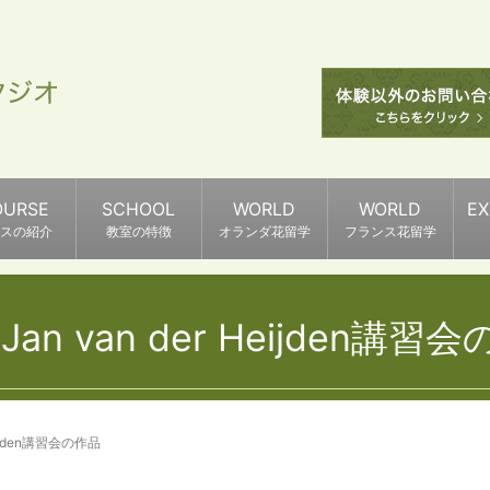
OURSE
SCHOOL
WORLD
WORLD
E
スの紹介
教室の特徴
オランダ花留学
フランス花留学
8Jan van der Heijden講習
Heijden講習会の作品