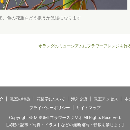
形、色の花瓶をどう扱うか勉強になります
オランダのミュージアムにフラワーアレンジを飾
介
教室の特徴
花留学について
海外交流
教室アクセス
本
プライバシーポリシー
サイトマップ
Copyright © MISUMI フラワースタジオ All Rights Reserved.
【掲載の記事・写真・イラストなどの無断複写・転載を禁じます】