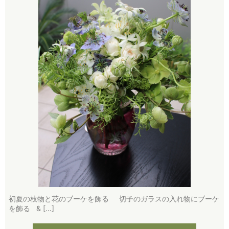
初夏の枝物と花のブーケを飾る 切子のガラスの入れ物にブーケ
を飾る & […]