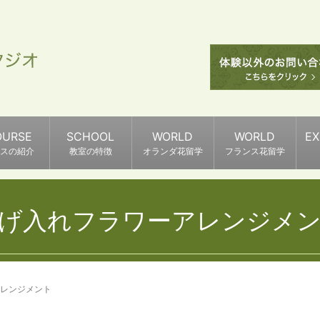
OURSE
SCHOOL
WORLD
WORLD
E
スの紹介
教室の特徴
オランダ花留学
フランス花留学
げ入れフラワーアレンジメ
レンジメント