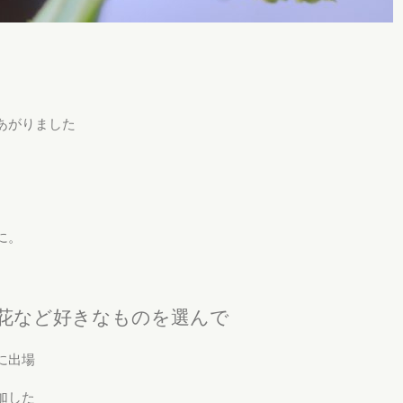
あがりました
に。
花など好きなものを選んで
に出場
加した