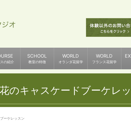
OURSE
SCHOOL
WORLD
WORLD
E
スの紹介
教室の特徴
オランダ花留学
フランス花留学
花のキャスケードブーケレ
ブーケレッスン