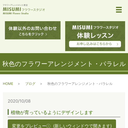
メ
秋色のフラワーアレンジメント・パラレル
HOME
ブログ
秋色のフラワーアレンジメント・パラレル
2020/10/08
植物が育っているようにデザインします
変更をプレビュー
(新しいウィンドウで開きます)