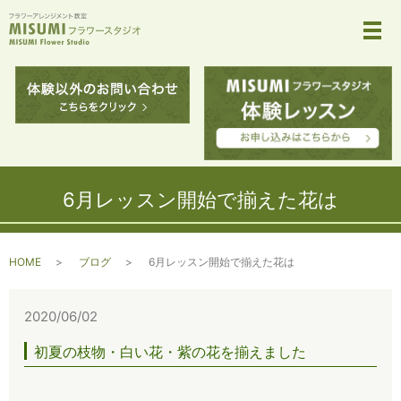
メ
6月レッスン開始で揃えた花は
HOME
ブログ
6月レッスン開始で揃えた花は
2020/06/02
初夏の枝物・白い花・紫の花を揃えました