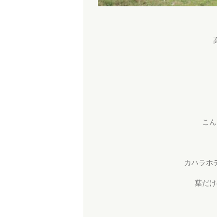
こん
カハラホ
葉だけ