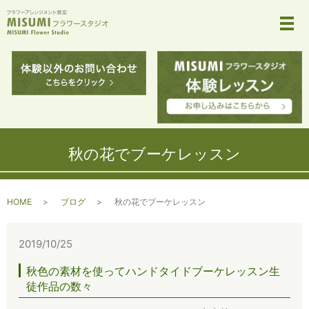
メ
秋の花でブーケレッスン
HOME
ブログ
秋の花でブーケレッスン
2019/10/25
秋色の素材を使ってハンドタイドブーケレッスン生
徒作品の数々