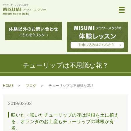
メ
チューリップは不思議な花？
HOME
ブログ
チューリップは不思議な花？
2019/03/03
咲いた・咲いたチューリップの花は球根を土に植え
る、オランダのお土産もチューリップの球根が有
名。