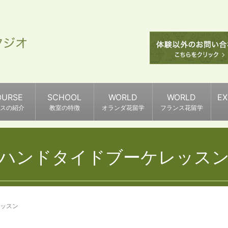
OURSE
SCHOOL
WORLD
WORLD
E
スの紹介
教室の特徴
オランダ花留学
フランス花留学
ハンドタイドブーケレッス
ッスン