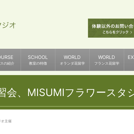
OURSE
SCHOOL
WORLD
WORLD
E
スの紹介
教室の特徴
オランダ花留学
フランス花留学
習会、MISUMIフラワースタ
ジオ主催