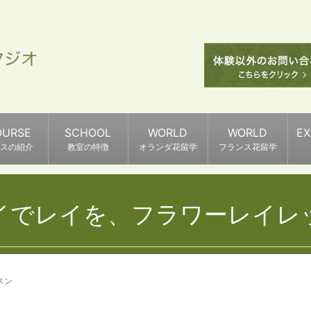
OURSE
SCHOOL
WORLD
WORLD
E
スの紹介
教室の特徴
オランダ花留学
フランス花留学
イでレイを、フラワーレイレ
スン