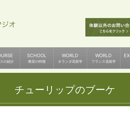
OURSE
SCHOOL
WORLD
WORLD
E
スの紹介
教室の特徴
オランダ花留学
フランス花留学
チューリップのブーケ