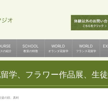
OURSE
SCHOOL
WORLD
WORLD
E
スの紹介
教室の特徴
オランダ花留学
フランス花留学
花留学、フラワー作品展、生徒
生徒の顔、真剣