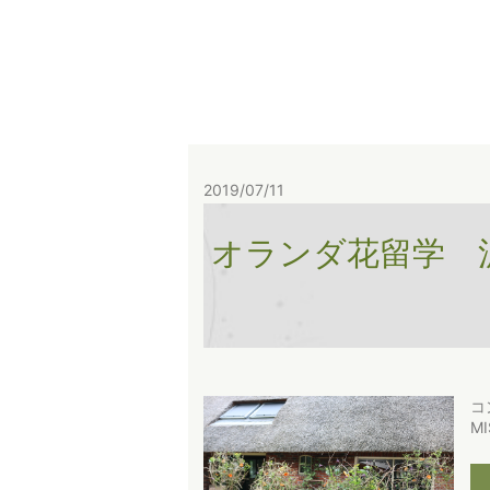
2019/07/11
オランダ花留学 
コ
M