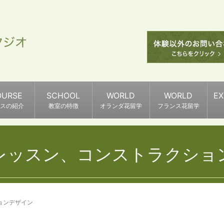
OURSE
SCHOOL
WORLD
WORLD
E
スの紹介
教室の特徴
オランダ花留学
フランス花留学
レッスン、コンストラクショ
ョンデザイン