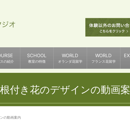
OURSE
SCHOOL
WORLD
WORLD
E
スの紹介
教室の特徴
オランダ花留学
フランス花留学
根付き花のデザインの動画
ンの動画案内