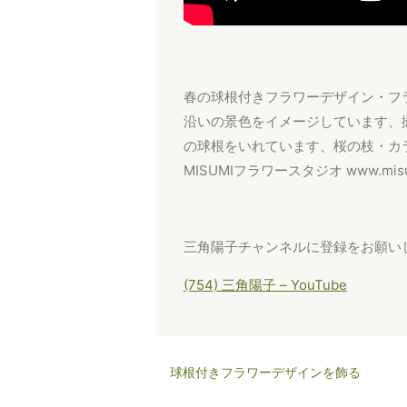
春の球根付きフラワーデザイン・フ
沿いの景色をイメージしています、
の球根をいれています、桜の枝・カ
MISUMIフラワースタジオ www.mis
三角陽子チャンネルに登録をお願い
(754) 三角陽子 – YouTube
球根付きフラワーデザインを飾る