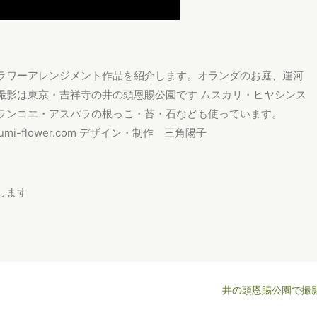
ラワーアレンジメント作品を紹介します。オランダのお庭、運河
撮影は東京・吉祥寺の井の頭恩賜公園です ムスカリ・ヒヤシンス
ランコエ・アスパラの根っこ・苔・石なども使っています。
umi-flower.com デザイン・制作 三角陽子
します
井の頭恩賜公園で撮