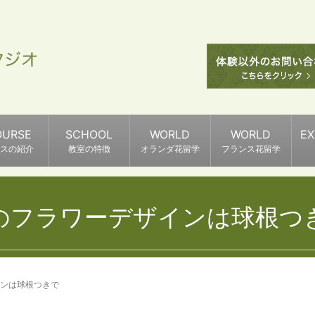
OURSE
SCHOOL
WORLD
WORLD
E
スの紹介
教室の特徴
オランダ花留学
フランス花留学
のフラワーデザインは球根つ
ンは球根つきで