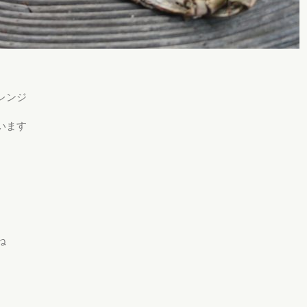
レンジ
います
ね