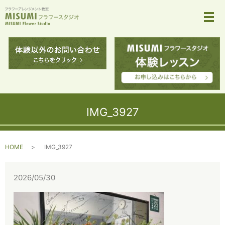
メ
IMG_3927
HOME
IMG_3927
2026/05/30