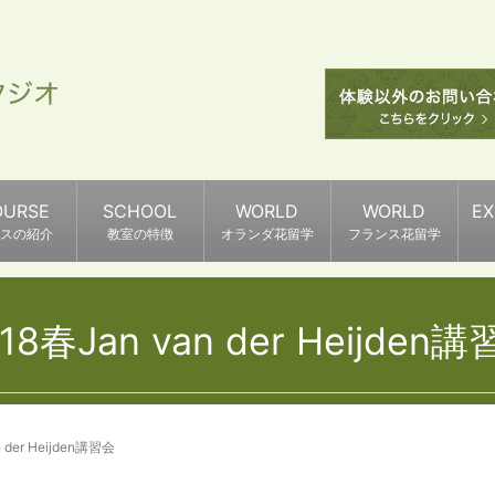
OURSE
SCHOOL
WORLD
WORLD
E
スの紹介
教室の特徴
オランダ花留学
フランス花留学
18春Jan van der Heijden
 der Heijden講習会