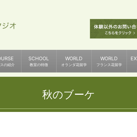
OURSE
SCHOOL
WORLD
WORLD
E
スの紹介
教室の特徴
オランダ花留学
フランス花留学
秋のブーケ