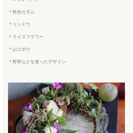
＊秋色セダム
＊リンドウ
＊ライスフラワー
＊山ゴボウ
＊野草などを使ったデザイン