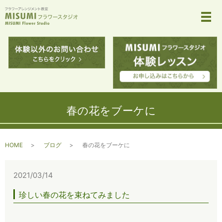
メ
春の花をブーケに
HOME
ブログ
春の花をブーケに
2021/03/14
珍しい春の花を束ねてみました