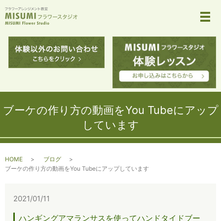
メ
ブーケの作り方の動画をYou Tubeにアップ
しています
HOME
ブログ
ブーケの作り方の動画をYou Tubeにアップしています
2021/01/11
ハンギングアマランサスを使ってハンドタイドブー