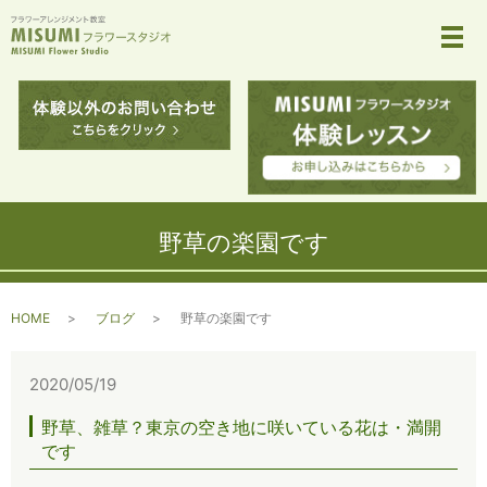
メ
野草の楽園です
HOME
ブログ
野草の楽園です
2020/05/19
野草、雑草？東京の空き地に咲いている花は・満開
です