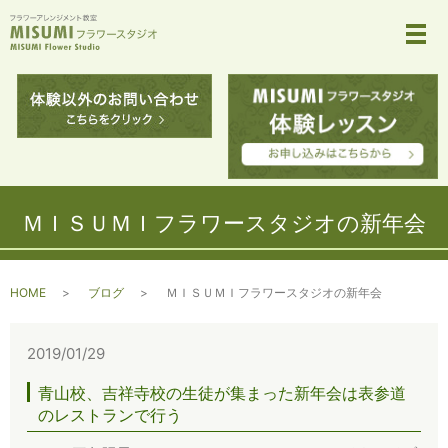
メ
ＭＩＳＵＭＩフラワースタジオの新年会
HOME
ブログ
ＭＩＳＵＭＩフラワースタジオの新年会
2019/01/29
青山校、吉祥寺校の生徒が集まった新年会は表参道
のレストランで行う