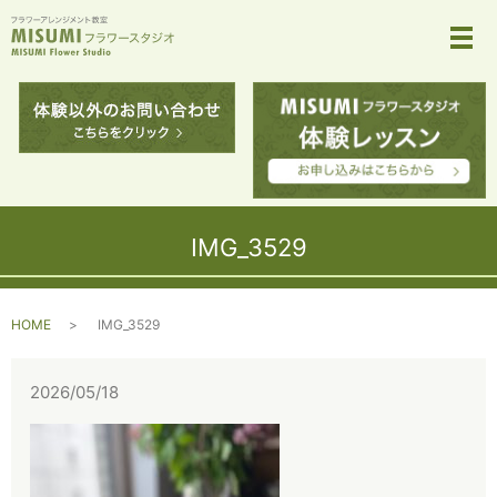
メ
IMG_3529
HOME
IMG_3529
2026/05/18