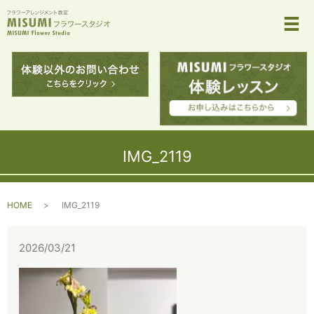
メ
IMG_2119
HOME
IMG_2119
2026/03/21