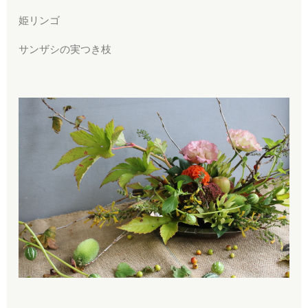
姫リンゴ
サンザシの実つき枝