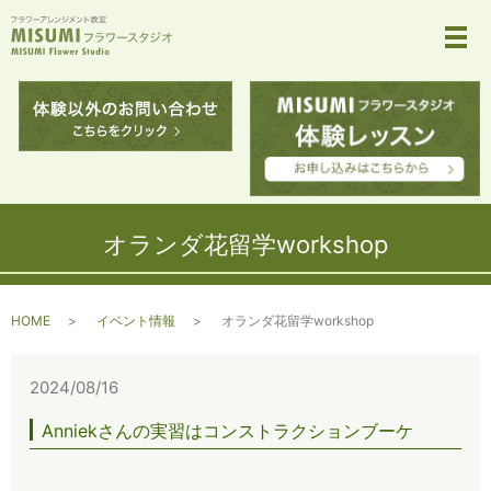
メ
オランダ花留学workshop
HOME
イベント情報
オランダ花留学workshop
2024/08/16
Anniekさんの実習はコンストラクションブーケ