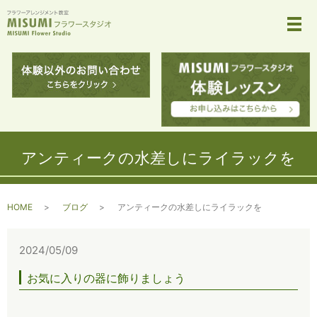
メ
アンティークの水差しにライラックを
HOME
ブログ
アンティークの水差しにライラックを
2024/05/09
お気に入りの器に飾りましょう