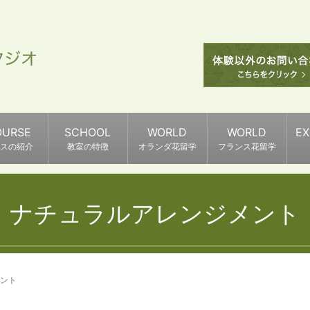
OURSE
SCHOOL
WORLD
WORLD
E
スの紹介
教室の特徴
オランダ花留学
フランス花留学
ナチュラルアレンジメント
ント